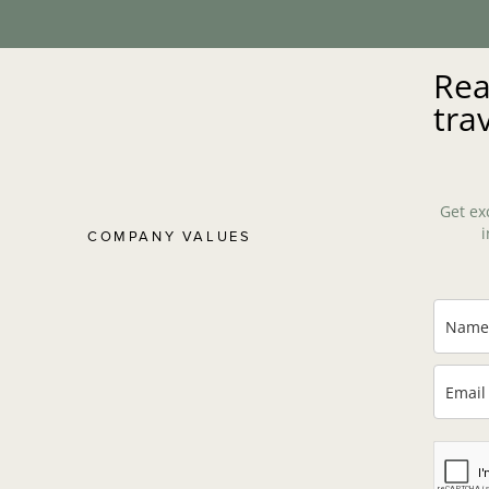
Rea
tra
Get ex
i
COMPANY VALUES